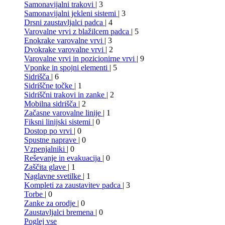
Samonavijalni trakovi
| 3
Samonavijalni jekleni sistemi
| 3
Drsni zaustavljalci padca
| 4
Varovalne vrvi z blažilcem padca
| 5
Enokrake varovalne vrvi
| 3
Dvokrake varovalne vrvi
| 2
Varovalne vrvi in pozicionirne vrvi
| 9
Vponke in spojni elementi
| 5
Sidrišča
| 6
Sidriščne točke
| 1
Sidriščni trakovi in zanke
| 2
Mobilna sidrišča
| 2
Začasne varovalne linije
| 1
Fiksni linijski sistemi
| 0
Dostop po vrvi
| 0
Spustne naprave
| 0
Vzpenjalniki
| 0
Reševanje in evakuacija
| 0
Zaščita glave
| 1
Naglavne svetilke
| 1
Kompleti za zaustavitev padca
| 3
Torbe
| 0
Zanke za orodje
| 0
Zaustavljalci bremena
| 0
Poglej vse