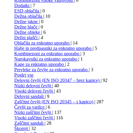
Kombinezoni visoke vidljivosti
| 0
Dodatki
| 7
ESD oblačila
| 0
Dežna oblačila
| 10
Dežne jakne
| 0
Dežne hlače
| 0
Dežne obleke
| 6
Dežni plašči
| 4
Oblačila za enkratno uporabo
| 14
Halje in predpasniki za enkratno uporabo
| 5
Kombinezoni za enkratno uporabo
| 3
Narokavniki za enkratno uporabo
| 1
Kape za enkratno uporabo
| 2
Prevleke za čevlje za enkratno uporabo
| 3
Poglej vse
Delovni čevlji (EN ISO 20347 – brez kapice)
| 92
Nizki delovni čevlji
| 40
Visoki delovni čevlji
| 43
Delovni sandali
| 9
Zaščitni čevlji (EN ISO 20345 – s kapico)
| 287
Čevlji za varilce
| 6
Nizki zaščitni čevlji
| 137
Visoki zaščitni čevlji
| 116
Zaščitni sandali
| 28
Škornji
| 32