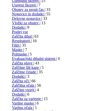
Gumijasti škornji
| 25
Usnjeni škornji
| 7
Obutev za prosti čas
| 33
Nogavice in dodatki
| 55
Delovne nogavice
| 33
Vložki za obutev
| 13
Dodatki
| 9
Poglej vse
Zaščita dihal
| 63
Respiratorji
| 16
Filtri
| 35
Maske
| 7
Polmaske
| 5
Evakuacijski dihalni sistemi
| 0
Zaščita glave
| 43
Zaščitne šilt kape
| 5
Zaščitne čelade
| 35
Dodatki
| 3
Zaščita oči
| 66
Zaščitna očala
| 56
Zaščitni vizirji
| 4
Dodatki
| 6
Zaščita za varjenje
| 15
Varilne maske
| 6
Varilna očala
| 1