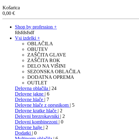
Košarica
0,00
€
Shop by profession +
fdsfdsfsdf
Vsi izdelki +
OBLAČILA
OBUTEV
ZAŠČITA GLAVE
ZAŠČITA ROK
DELO NA VIŠINI
SEZONSKA OBLAČILA
DODATNA OPREMA
OUTLET
Delovna oblačila
| 24
Delovne jakne
| 6
Delovne hlače
| 7
Delovne hlače z oprsnikom
| 5
Delovne kratke hlače
| 2
Delovni brezrokavniki
| 2
Delovni kombinezoni
| 0
Delovne halje
| 2
Dodatki
| 0
Multinorm oblačila
| 6