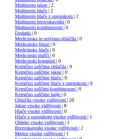
Multinorm jakne
| 2
Multinorm hlače
| 2
Multinorm hlače z oprsnikom
| 2
Multinorm brezrokavniki
| 0
Multinorm kombinezoni
| 0
Dodatki
| 0
Medicinska in servisna oblačila
| 0
Medicinske bluze
| 0
Medicinske hlače
| 0
Medicinski plašči
| 0
Medicinski kompleti
| 0
Kemično zaščitna oblačila
| 0
Kemično zaščitne jakne
| 0
Kemično zaščitne hlače
| 0
Kemično zaščitne hlače z oprsnikom
| 0
Kemično zaščitni kombinezoni
| 0
Kemično zaščitne halje
| 0
Oblačila visoke vidljivosti
| 20
Jakne visoke vidljivosti
| 8
Hlače visoke vidljivosti
| 0
Hlače z oprsnikom visoke vidljivosti
| 1
Obleke visoke vidljivosti
| 1
Brezrokavniki visoke vidljivosti
| 2
Majice visoke vidljivosti
| 1