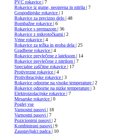
PVC rokavice
| 7
Rokavice iz gume, neoprena in nitrila
| 7
Gospodinjske rokavice
| 1
Rokavice za precizno delo
| 48
Bombažne rokavice
| 6
Rokavice s premazom
| 36
Rokavice z mikrotočkami
| 2
Vrtne rokavice
| 4
Rokavice za težka in groba dela
| 25
Gradbene rokavice
| 4
Rokavice prevlečene z lateksom
| 14
Rokavice prevlečene z nitrilom
| 7
Specialne zaščitne rokavice
| 17
Protivrezne rokavice
| 4
Protivibracijske rokavice
| 3
Rokavice odporne na visoke temperature
| 2
Rokavice odporne na nizke temperature
| 3
Elektroizolacijske rokavice
| 7
Mesarske rokavice
| 0
Poglej vse
Varnostni pasovi
| 18
Varnostni pasovi
| 7
Pozicionirni pasovi
| 2
Kombinirani pasovi
| 9
Zaustavljalci padca
| 10