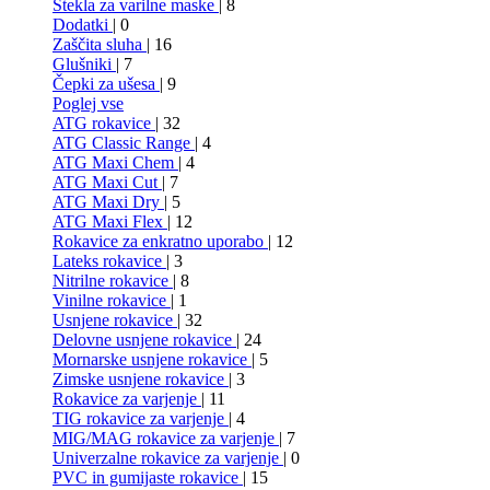
Stekla za varilne maske
| 8
Dodatki
| 0
Zaščita sluha
| 16
Glušniki
| 7
Čepki za ušesa
| 9
Poglej vse
ATG rokavice
| 32
ATG Classic Range
| 4
ATG Maxi Chem
| 4
ATG Maxi Cut
| 7
ATG Maxi Dry
| 5
ATG Maxi Flex
| 12
Rokavice za enkratno uporabo
| 12
Lateks rokavice
| 3
Nitrilne rokavice
| 8
Vinilne rokavice
| 1
Usnjene rokavice
| 32
Delovne usnjene rokavice
| 24
Mornarske usnjene rokavice
| 5
Zimske usnjene rokavice
| 3
Rokavice za varjenje
| 11
TIG rokavice za varjenje
| 4
MIG/MAG rokavice za varjenje
| 7
Univerzalne rokavice za varjenje
| 0
PVC in gumijaste rokavice
| 15