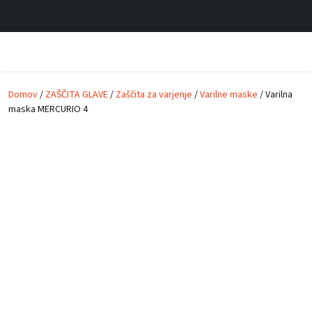
Skip to main content
Domov
/
ZAŠČITA GLAVE
/
Zaščita za varjenje
/
Varilne maske
/ Varilna
maska MERCURIO 4