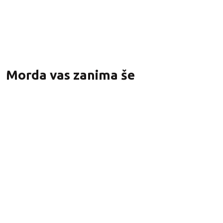
61,00
€
z DDV
Morda vas zanima še