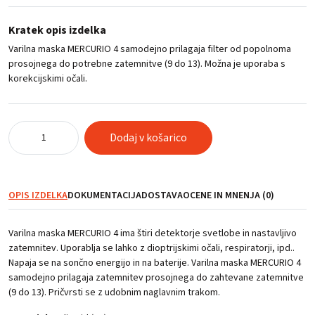
Kratek opis izdelka
Varilna maska MERCURIO 4 samodejno prilagaja filter od popolnoma
prosojnega do potrebne zatemnitve (9 do 13). Možna je uporaba s
korekcijskimi očali.
Varilna
Dodaj v košarico
maska
MERCURIO
4
količina
OPIS IZDELKA
DOKUMENTACIJA
DOSTAVA
OCENE IN MNENJA (0)
Varilna maska MERCURIO 4 ima štiri detektorje svetlobe in nastavljivo
zatemnitev. Uporablja se lahko z dioptrijskimi očali, respiratorji, ipd..
Napaja se na sončno energijo in na baterije. Varilna maska MERCURIO 4
samodejno prilagaja zatemnitev prosojnega do zahtevane zatemnitve
(9 do 13). Pričvrsti se z udobnim naglavnim trakom.