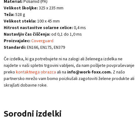
Material:
Poliamid (PA)
Velikost školjke:
325 x 235 mm
Teža:
528 g
Velikost stekla:
100 x 45 mm
Hitrost nastavitve solarne celice:
0,4 ms
Nastavljiv čas čiščenja:
od 0,1 do 1,0 ms
Proizvajalec:
Coverguard
Standardi:
EN166, EN175, EN379
Če izdelka, ki ga potrebujete ni na zalogi ali želenega izdelka ne
najdete v naši spletni trgovini vabljeni, da nam pošljete povpraševanje
preko
kontaktnega obrazca
ali na
info@work-foxx.com.
Z našo
partnersko mrežo vam bomo poizkušali zagotoviti želene produkte ali
skrajšati dobavne roke.
Sorodni izdelki