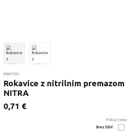
#6NITRA/
Rokavice z nitrilnim premazom
NITRA
0,71
€
Prikaz cene:
Brez DDV