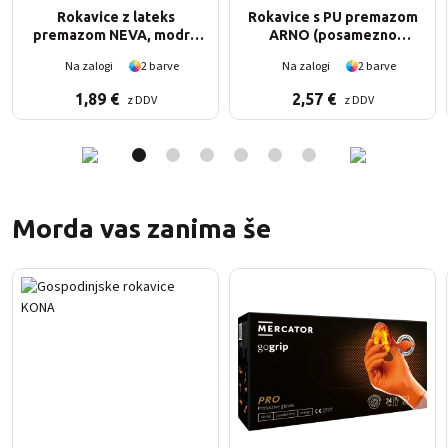
Rokavice z lateks
Rokavice s PU premazom
premazom NEVA, modre
ARNO (posamezno
(posamezno pakiranje)
pakiranje)
Na zalogi
2 barve
Na zalogi
2 barve
1,89
€
2,57
€
z DDV
z DDV
Morda vas zanima še