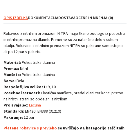
NITRA
količina
OPIS IZDELKA
DOKUMENTACIJA
DOSTAVA
OCENE IN MNENJA (0)
Rokavice z nitrilnim premazom NITRA imajo tkano podlogo iz poliestra
in nitrilni premaz na dlaneh. Primerne so za natančno delo v suhem
okolju. Rokavice z nitrilnim premazom NITRA so pakirane samostojno
ali po 12 par v paketu.
Material:
Poliestrska tkanina
Premaz:
Nitril
Manšeta:
Poliestrska tkanina
Barva:
Bela
Razpoložljiva velikost:
9, 10
Posebne lastnosti:
Elastična manšeta, predel dlani ter konci prstov
na hrbtni strani so obdelani z nitrilom
Proizvajalec:
Lacuna
Standardi:
EN420, EN388 (3121X)
Pakiranje:
12 par
Pletene rokavice s prevleko
se uvrščajo v I. kategorijo zaščitnih