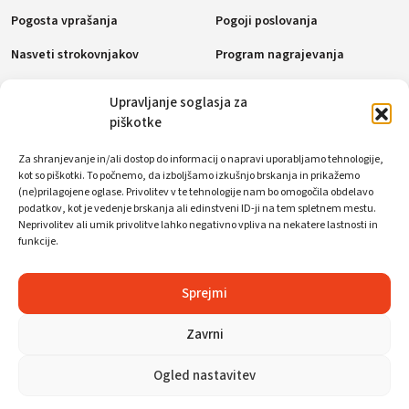
Pogosta vprašanja
Pogoji poslovanja
Nasveti strokovnjakov
Program nagrajevanja
Politika piškotkov (EU)
Upravljanje soglasja za
piškotke
Plačilne metode
Za shranjevanje in/ali dostop do informacij o napravi uporabljamo tehnologije,
kot so piškotki. To počnemo, da izboljšamo izkušnjo brskanja in prikažemo
(ne)prilagojene oglase. Privolitev v te tehnologije nam bo omogočila obdelavo
podatkov, kot je vedenje brskanja ali edinstveni ID-ji na tem spletnem mestu.
Socialna omrežja
Neprivolitev ali umik privolitve lahko negativno vpliva na nekatere lastnosti in
funkcije.
Sprejmi
Zavrni
© WorkFoxx. Vse pravice pridržane.
Ogled nastavitev