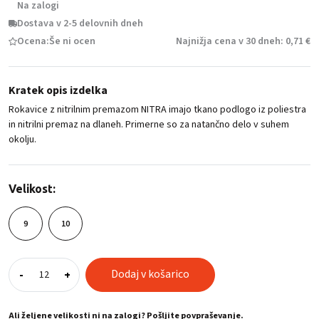
Na zalogi
Dostava v 2-5 delovnih dneh
Ocena:
Še ni ocen
Najnižja cena v 30 dneh: 0,71 €
Kratek opis izdelka
Rokavice z nitrilnim premazom NITRA imajo tkano podlogo iz poliestra
in nitrilni premaz na dlaneh. Primerne so za natančno delo v suhem
okolju.
Velikost:
9
10
Rokavice
Dodaj v košarico
-
+
z
nitrilnim
premazom
Ali željene velikosti ni na zalogi? Pošljite povpraševanje.