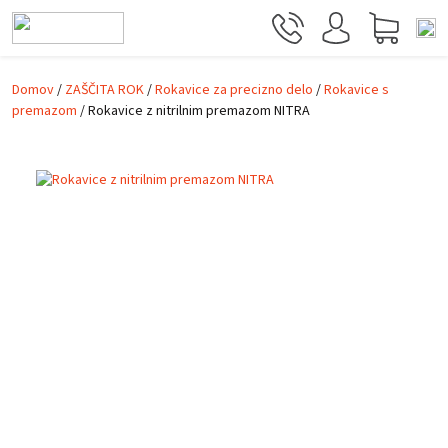
Skip to main content
Domov
/
ZAŠČITA ROK
/
Rokavice za precizno delo
/
Rokavice s
premazom
/ Rokavice z nitrilnim premazom NITRA