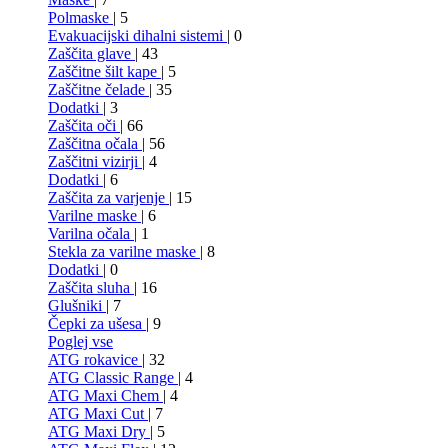
Polmaske
| 5
Evakuacijski dihalni sistemi
| 0
Zaščita glave
| 43
Zaščitne šilt kape
| 5
Zaščitne čelade
| 35
Dodatki
| 3
Zaščita oči
| 66
Zaščitna očala
| 56
Zaščitni vizirji
| 4
Dodatki
| 6
Zaščita za varjenje
| 15
Varilne maske
| 6
Varilna očala
| 1
Stekla za varilne maske
| 8
Dodatki
| 0
Zaščita sluha
| 16
Glušniki
| 7
Čepki za ušesa
| 9
Poglej vse
ATG rokavice
| 32
ATG Classic Range
| 4
ATG Maxi Chem
| 4
ATG Maxi Cut
| 7
ATG Maxi Dry
| 5