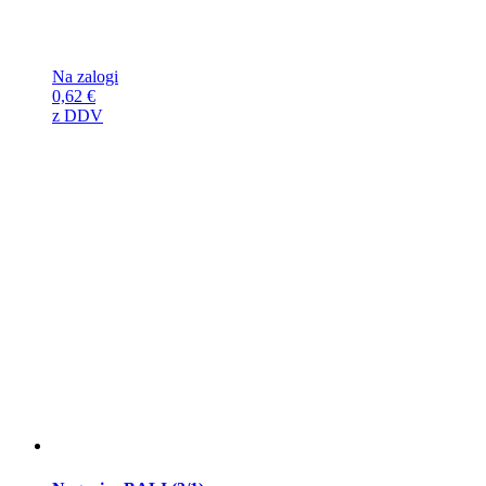
Na zalogi
0,62
€
z DDV