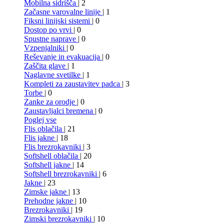
Mobilna sidrišča
| 2
Začasne varovalne linije
| 1
Fiksni linijski sistemi
| 0
Dostop po vrvi
| 0
Spustne naprave
| 0
Vzpenjalniki
| 0
Reševanje in evakuacija
| 0
Zaščita glave
| 1
Naglavne svetilke
| 1
Kompleti za zaustavitev padca
| 3
Torbe
| 0
Zanke za orodje
| 0
Zaustavljalci bremena
| 0
Poglej vse
Flis oblačila
| 21
Flis jakne
| 18
Flis brezrokavniki
| 3
Softshell oblačila
| 20
Softshell jakne
| 14
Softshell brezrokavniki
| 6
Jakne
| 23
Zimske jakne
| 13
Prehodne jakne
| 10
Brezrokavniki
| 19
Zimski brezrokavniki
| 10