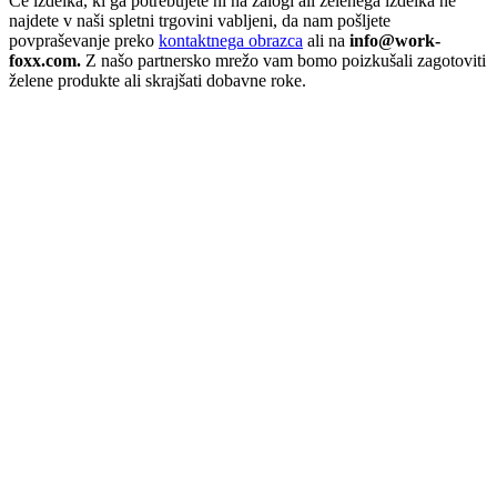
Če izdelka, ki ga potrebujete ni na zalogi ali želenega izdelka ne
najdete v naši spletni trgovini vabljeni, da nam pošljete
povpraševanje preko
kontaktnega obrazca
ali na
info@work-
foxx.com.
Z našo partnersko mrežo vam bomo poizkušali zagotoviti
želene produkte ali skrajšati dobavne roke.