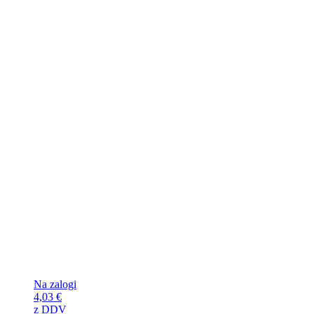
Na zalogi
4,03
€
z DDV