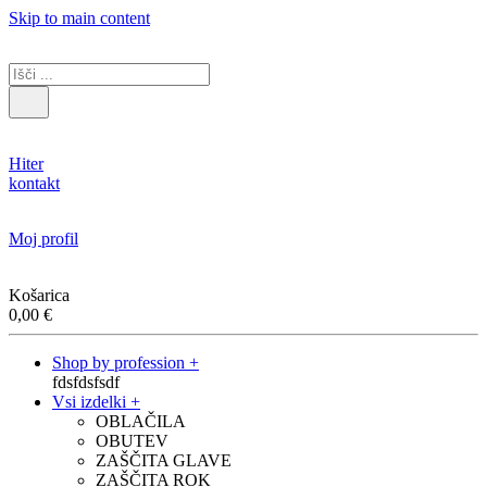
Skip to main content
Hiter
kontakt
Moj profil
Košarica
0,00
€
Shop by profession +
fdsfdsfsdf
Vsi izdelki +
OBLAČILA
OBUTEV
ZAŠČITA GLAVE
ZAŠČITA ROK