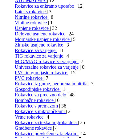
ATG Maxi Flex
| 12
Rokavice za enkratno uporabo
| 12
Lateks rokavice
| 3
Nitrilne rokavice
| 8
Vinilne rokavice
| 1
Usnjene rokavice
| 32
Delovne usnjene rokavice
| 24
Mornarske usnjene rokavice
| 5
Zimske usnjene rokavice
| 3
Rokavice za varjenje
| 11
TIG rokavice za varjenje
| 4
MIG/MAG rokavice za varjenje
| 7
Univerzalne rokavice za varjenje
| 0
PVC in gumijaste rokavice
| 15
PVC rokavice
| 7
Rokavice iz gume, neoprena in nitrila
| 7
Gospodinjske rokavice
| 1
Rokavice za precizno delo
| 48
Bombažne rokavice
| 6
Rokavice s premazom
| 36
Rokavice z mikrotočkami
| 2
Vrtne rokavice
| 4
Rokavice za težka in groba dela
| 25
Gradbene rokavice
| 4
Rokavice prevlečene z lateksom
| 14