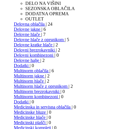
DELO NA VIŠINI
SEZONSKA OBLAČILA
DODATNA OPREMA
OUTLET
Delovna oblačila
| 24
Delovne jakne
| 6
Delovne hlače
| 7
Delovne hlače z oprsnikom
| 5
Delovne kratke hlače
| 2
Delovni brezrokavniki
| 2
Delovni kombinezoni
| 0
Delovne halje
| 2
Dodatki
| 0
Multinorm oblačila
| 6
Multinorm jakne
| 2
Multinorm hlače
| 2
Multinorm hlače z oprsnikom
| 2
Multinorm brezrokavniki
| 0
Multinorm kombinezoni
| 0
Dodatki
| 0
Medicinska in servisna oblačila
| 0
Medicinske bluze
| 0
Medicinske hlače
| 0
Medicinski plašči
| 0
Medicinski kompleti
| 0