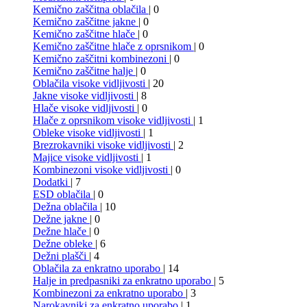
Kemično zaščitna oblačila
| 0
Kemično zaščitne jakne
| 0
Kemično zaščitne hlače
| 0
Kemično zaščitne hlače z oprsnikom
| 0
Kemično zaščitni kombinezoni
| 0
Kemično zaščitne halje
| 0
Oblačila visoke vidljivosti
| 20
Jakne visoke vidljivosti
| 8
Hlače visoke vidljivosti
| 0
Hlače z oprsnikom visoke vidljivosti
| 1
Obleke visoke vidljivosti
| 1
Brezrokavniki visoke vidljivosti
| 2
Majice visoke vidljivosti
| 1
Kombinezoni visoke vidljivosti
| 0
Dodatki
| 7
ESD oblačila
| 0
Dežna oblačila
| 10
Dežne jakne
| 0
Dežne hlače
| 0
Dežne obleke
| 6
Dežni plašči
| 4
Oblačila za enkratno uporabo
| 14
Halje in predpasniki za enkratno uporabo
| 5
Kombinezoni za enkratno uporabo
| 3
Narokavniki za enkratno uporabo
| 1