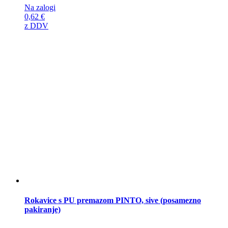
Na zalogi
0,62
€
z DDV
Rokavice s PU premazom PINTO, sive (posamezno
pakiranje)