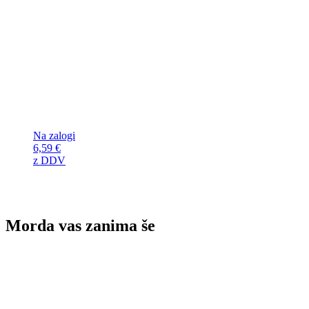
Na zalogi
6,59
€
z DDV
Morda vas zanima še