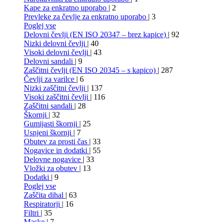
Kape za enkratno uporabo
| 2
Prevleke za čevlje za enkratno uporabo
| 3
Poglej vse
Delovni čevlji (EN ISO 20347 – brez kapice)
| 92
Nizki delovni čevlji
| 40
Visoki delovni čevlji
| 43
Delovni sandali
| 9
Zaščitni čevlji (EN ISO 20345 – s kapico)
| 287
Čevlji za varilce
| 6
Nizki zaščitni čevlji
| 137
Visoki zaščitni čevlji
| 116
Zaščitni sandali
| 28
Škornji
| 32
Gumijasti škornji
| 25
Usnjeni škornji
| 7
Obutev za prosti čas
| 33
Nogavice in dodatki
| 55
Delovne nogavice
| 33
Vložki za obutev
| 13
Dodatki
| 9
Poglej vse
Zaščita dihal
| 63
Respiratorji
| 16
Filtri
| 35
Maske
| 7