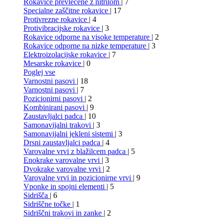
Rokavice prevlečene z nitrilom
| 7
Specialne zaščitne rokavice
| 17
Protivrezne rokavice
| 4
Protivibracijske rokavice
| 3
Rokavice odporne na visoke temperature
| 2
Rokavice odporne na nizke temperature
| 3
Elektroizolacijske rokavice
| 7
Mesarske rokavice
| 0
Poglej vse
Varnostni pasovi
| 18
Varnostni pasovi
| 7
Pozicionirni pasovi
| 2
Kombinirani pasovi
| 9
Zaustavljalci padca
| 10
Samonavijalni trakovi
| 3
Samonavijalni jekleni sistemi
| 3
Drsni zaustavljalci padca
| 4
Varovalne vrvi z blažilcem padca
| 5
Enokrake varovalne vrvi
| 3
Dvokrake varovalne vrvi
| 2
Varovalne vrvi in pozicionirne vrvi
| 9
Vponke in spojni elementi
| 5
Sidrišča
| 6
Sidriščne točke
| 1
Sidriščni trakovi in zanke
| 2