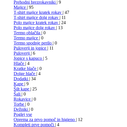
Prehodni brezrokavniki
| 9
Majice
| 95
T-shirt majice kratek rokav
| 47
T-shirt majice dolg rokav
| 11
Polo majice kratek rokav
| 24
Polo majice dolg rokav
| 13
Termo oblačila
| 0
Termo majice
| 0
Termo spodnje perilo
| 0
Puloverji in jopice
| 11
Puloverji
| 6
Jopice s kapuco
| 5
Hlače
| 4
Kratke hlače
| 0
Dolge hlače
| 4
Dodatki
| 34
Kape
| 9
Šilt kape
| 25
Šali
| 0
Rokavice
| 0
Torbe
| 0
Dežniki
| 0
Poglej vse
Oprema za prvo pomoč in higieno
| 12
Kompleti prve pomoči
| 4