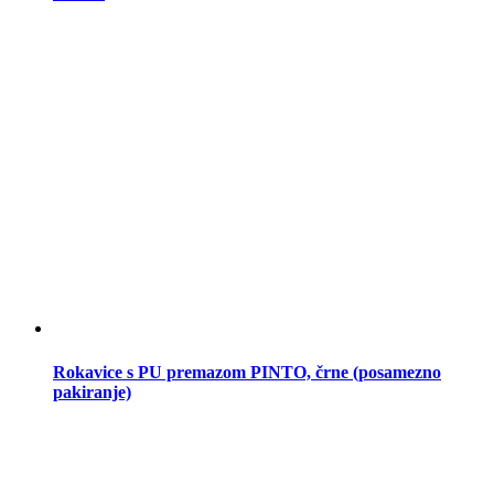
Rokavice s PU premazom PINTO, črne (posamezno
pakiranje)