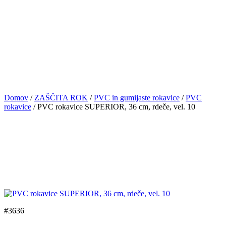
Domov
/
ZAŠČITA ROK
/
PVC in gumijaste rokavice
/
PVC
rokavice
/ PVC rokavice SUPERIOR, 36 cm, rdeče, vel. 10
#3636