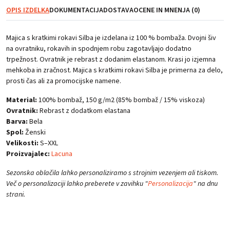
SILBA,
OPIS IZDELKA
DOKUMENTACIJA
DOSTAVA
OCENE IN MNENJA (0)
ženska,
bela
količina
Majica s kratkimi rokavi Silba je izdelana iz 100 % bombaža. Dvojni šiv
na ovratniku, rokavih in spodnjem robu zagotavljajo dodatno
trpežnost. Ovratnik je rebrast z dodanim elastanom. Krasi jo izjemna
mehkoba in zračnost. Majica s kratkimi rokavi Silba je primerna za delo,
prosti čas ali za promocijske namene.
Material:
100% bombaž, 150 g/m2 (85% bombaž / 15% viskoza)
Ovratnik:
Rebrast z dodatkom elastana
Barva:
Bela
Spol:
Ženski
Velikosti:
S–XXL
Proizvajalec:
Lacuna
Sezonska oblačila lahko personaliziramo s strojnim vezenjem ali tiskom.
Več o personalizaciji lahko preberete v zavihku "
Personalizacija
" na dnu
strani.