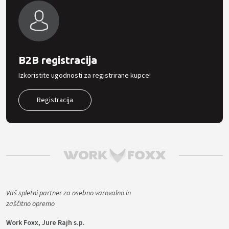
B2B registracija
Izkoristite ugodnosti za registrirane kupce!
Registracija
Vaš spletni partner za osebno varovalno in
zaščitno opremo
Work Foxx, Jure Rajh s.p.