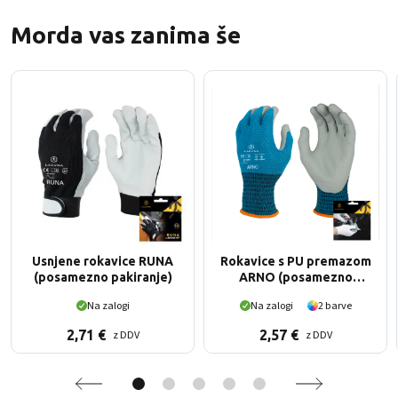
Morda vas zanima še
Usnjene rokavice RUNA
Rokavice s PU premazom
(posamezno pakiranje)
ARNO (posamezno
pakiranje)
Na zalogi
Na zalogi
2 barve
2,71
€
2,57
€
z DDV
z DDV