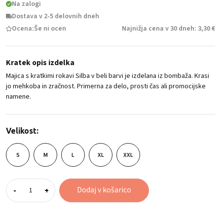
Na zalogi
Dostava v 2-5 delovnih dneh
Ocena:
Še ni ocen
Najnižja cena v 30 dneh: 3,30 €
Kratek opis izdelka
Majica s kratkimi rokavi Silba v beli barvi je izdelana iz bombaža. Krasi
jo mehkoba in zračnost. Primerna za delo, prosti čas ali promocijske
namene.
Velikost:
S
M
L
XL
XXL
Majica
Dodaj v košarico
-
+
s
kratkimi
rokavi