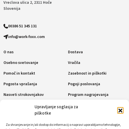
Vreclova ulica 2, 2311 Hoče
Slovenija
00386 51 345 131
info@work-foxx.com
O nas
Dostava
Osebno svetovanje
Vračila
Pomoč in kontakt
Zasebnost in piškotki
Pogosta vprašanja
Pogoji poslovanja
Nasveti strokovnjakov
Program nagrajevanja
Politika piškotkov (EU)
Upravljanje soglasja za
piškotke
Plačilne metode
Za shranjevanje in/ali dostop do informacij o napravi uporabljamo tehnologije,