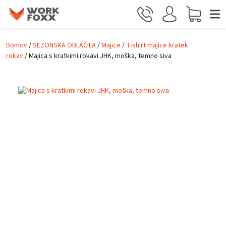
Skip to main content
Domov
/
SEZONSKA OBLAČILA
/
Majice
/
T-shirt majice kratek
rokav
/ Majica s kratkimi rokavi JHK, moška, temno siva