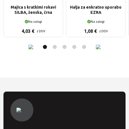
Majica s kratkimi rokavi
Halja za enkratno uporabo
SILBA, ženska, črna
EZRA
Na zalogi
Na zalogi
4,03
€
1,08
€
z DDV
z DDV