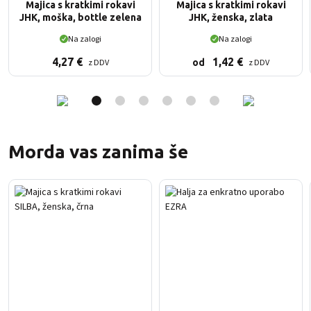
Majica s kratkimi rokavi
Majica s kratkimi rokavi
JHK, moška, bottle zelena
JHK, ženska, zlata
Na zalogi
Na zalogi
4,27
€
1,42
€
z DDV
z DDV
od
Morda vas zanima še