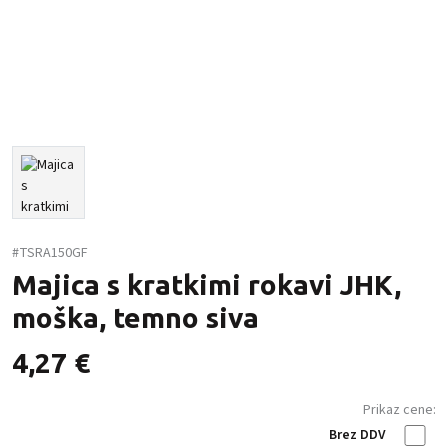
#TSRA150GF
Majica s kratkimi rokavi JHK,
moška, temno siva
4,27
€
Prikaz cene:
Brez DDV