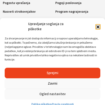
Pogosta vprašanja
Pogoji poslovanja
Nasveti strokovnjakov
Program nagrajevanja
Politika piškotkov (EU)
Upravljanje soglasja za
piškotke
Plačilne metode
Za shranjevanje in/ali dostop do informacij o napravi uporabljamo tehnologije,
kot so piškotki. To počnemo, da izboljšamo izkušnjo brskanja in prikažemo
(ne)prilagojene oglase. Privolitev v te tehnologije nam bo omogočila obdelavo
podatkov, kot je vedenje brskanja ali edinstveni ID-ji na tem spletnem mestu.
Socialna omrežja
Neprivolitev ali umik privolitve lahko negativno vpliva na nekatere lastnosti in
funkcije.
Sprejmi
Zavrni
© WorkFoxx. Vse pravice pridržane.
Ogled nastavitev
Politika piškotkov
Pravila zasebnosti