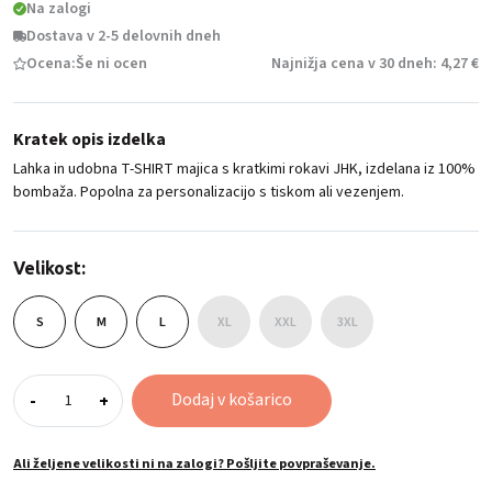
Na zalogi
Dostava v 2-5 delovnih dneh
Ocena:
Še ni ocen
Najnižja cena v 30 dneh: 4,27 €
Kratek opis izdelka
Lahka in udobna T-SHIRT majica s kratkimi rokavi JHK, izdelana iz 100%
bombaža. Popolna za personalizacijo s tiskom ali vezenjem.
Velikost:
S
M
L
XL
XXL
3XL
Majica
Dodaj v košarico
-
+
s
kratkimi
rokavi
Ali željene velikosti ni na zalogi? Pošljite povpraševanje.
JHK,