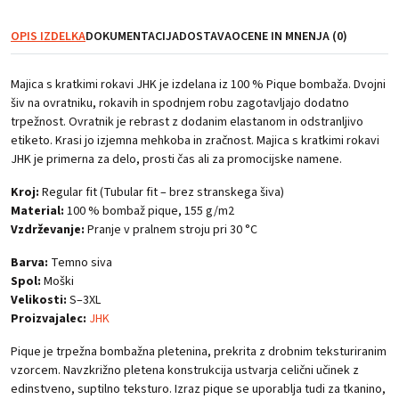
moška,
temno
OPIS IZDELKA
DOKUMENTACIJA
DOSTAVA
OCENE IN MNENJA (0)
siva
količina
Majica s kratkimi rokavi JHK je izdelana iz 100 % Pique bombaža. Dvojni
šiv na ovratniku, rokavih in spodnjem robu zagotavljajo dodatno
trpežnost. Ovratnik je rebrast z dodanim elastanom in odstranljivo
etiketo. Krasi jo izjemna mehkoba in zračnost. Majica s kratkimi rokavi
JHK je primerna za delo, prosti čas ali za promocijske namene.
Kroj:
Regular fit (Tubular fit – brez stranskega šiva)
Material:
100 % bombaž pique, 155 g/m2
Vzdrževanje:
Pranje v pralnem stroju pri 30 °C
Barva:
Temno siva
Spol:
Moški
Velikosti:
S–3XL
Proizvajalec:
JHK
Pique je trpežna bombažna pletenina, prekrita z drobnim teksturiranim
vzorcem. Navzkrižno pletena konstrukcija ustvarja celični učinek z
edinstveno, suptilno teksturo. Izraz pique se uporablja tudi za tkanino,