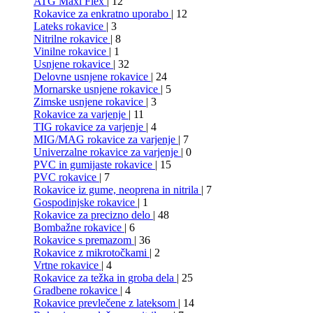
ATG Maxi Flex
| 12
Rokavice za enkratno uporabo
| 12
Lateks rokavice
| 3
Nitrilne rokavice
| 8
Vinilne rokavice
| 1
Usnjene rokavice
| 32
Delovne usnjene rokavice
| 24
Mornarske usnjene rokavice
| 5
Zimske usnjene rokavice
| 3
Rokavice za varjenje
| 11
TIG rokavice za varjenje
| 4
MIG/MAG rokavice za varjenje
| 7
Univerzalne rokavice za varjenje
| 0
PVC in gumijaste rokavice
| 15
PVC rokavice
| 7
Rokavice iz gume, neoprena in nitrila
| 7
Gospodinjske rokavice
| 1
Rokavice za precizno delo
| 48
Bombažne rokavice
| 6
Rokavice s premazom
| 36
Rokavice z mikrotočkami
| 2
Vrtne rokavice
| 4
Rokavice za težka in groba dela
| 25
Gradbene rokavice
| 4
Rokavice prevlečene z lateksom
| 14