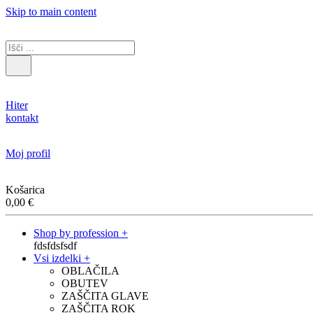
Skip to main content
Hiter
kontakt
Moj profil
Košarica
0,00
€
Shop by profession +
fdsfdsfsdf
Vsi izdelki +
OBLAČILA
OBUTEV
ZAŠČITA GLAVE
ZAŠČITA ROK