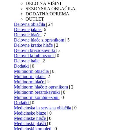
DELO NA VIŠINI
SEZONSKA OBLAČILA
DODATNA OPREMA
OUTLET
Delovna oblačila
| 24
Delovne jakne
| 6
Delovne hlače
| 7
Delovne hlače z oprsnikom
| 5
Delovne kratke hlače
| 2
Delovni brezrokavniki
| 2
Delovni kombinezoni
| 0
Delovne halje
| 2
Dodatki
| 0
Multinorm oblačila
| 6
Multinorm jakne
| 2
Multinorm hlače
| 2
Multinorm hlače z oprsnikom
| 2
Multinorm brezrokavniki
| 0
Multinorm kombinezoni
| 0
Dodatki
| 0
Medicinska in servisna oblačila
| 0
Medicinske bluze
| 0
Medicinske hlače
| 0
Medicinski plašči
| 0
Medicinski kompleti
| 0