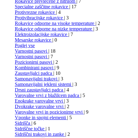
Rokavice prevlečene z nitrilom
| 7
Specialne zaščitne rokavice
| 17
Protivrezne rokavice
| 4
Protivibracijske rokavice
| 3
Rokavice odporne na visoke temperature
| 2
Rokavice odporne na nizke temperature
| 3
Elektroizolacijske rokavice
| 7
Mesarske rokavice
| 0
Poglej vse
Varnostni pasovi
| 18
Varnostni pasovi
| 7
Pozicionirni pasovi
| 2
Kombinirani pasovi
| 9
Zaustavljalci padca
| 10
Samonavijalni trakovi
| 3
Samonavijalni jekleni sistemi
| 3
Drsni zaustavljalci padca
| 4
Varovalne vrvi z blažilcem padca
| 5
Enokrake varovalne vrvi
| 3
Dvokrake varovalne vrvi
| 2
Varovalne vrvi in pozicionirne vrvi
| 9
Vponke in spojni elementi
| 5
Sidrišča
| 6
Sidriščne točke
| 1
Sidriščni trakovi in zanke
| 2