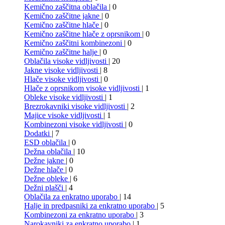
Kemično zaščitna oblačila
| 0
Kemično zaščitne jakne
| 0
Kemično zaščitne hlače
| 0
Kemično zaščitne hlače z oprsnikom
| 0
Kemično zaščitni kombinezoni
| 0
Kemično zaščitne halje
| 0
Oblačila visoke vidljivosti
| 20
Jakne visoke vidljivosti
| 8
Hlače visoke vidljivosti
| 0
Hlače z oprsnikom visoke vidljivosti
| 1
Obleke visoke vidljivosti
| 1
Brezrokavniki visoke vidljivosti
| 2
Majice visoke vidljivosti
| 1
Kombinezoni visoke vidljivosti
| 0
Dodatki
| 7
ESD oblačila
| 0
Dežna oblačila
| 10
Dežne jakne
| 0
Dežne hlače
| 0
Dežne obleke
| 6
Dežni plašči
| 4
Oblačila za enkratno uporabo
| 14
Halje in predpasniki za enkratno uporabo
| 5
Kombinezoni za enkratno uporabo
| 3
Narokavniki za enkratno uporabo
| 1