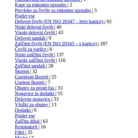
Kape za enkratno uporabo
| 2
Prevleke za čevlje za enkratno uporabo
| 3
Poglej vse
Delovni čevlji (EN ISO 20347 – brez kapice)
| 92
Nizki delovni čevlji
| 40
Visoki delovni čevlji
| 43
Delovni sandali
| 9
Zaščitni čevlji (EN ISO 20345 – s kapico)
| 287
Čevlji za varilce
| 6
Nizki zaščitni čevlji
| 137
Visoki zaščitni čevlji
| 116
Zaščitni sandali
| 28
Škornji
| 32
Gumijasti škornji
| 25
Usnjeni škornji
| 7
Obutev za prosti čas
| 33
Nogavice in dodatki
| 55
Delovne nogavice
| 33
Vložki za obutev
| 13
Dodatki
| 9
Poglej vse
Zaščita dihal
| 63
Respiratorji
| 16
Filtri
| 35
Maske
| 7