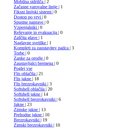
Mobilna sidrišča
| 2
Začasne varovalne linije
| 1
Fiksni linijski sistemi
| 0
Dostop po vrvi
| 0
Spustne naprave
| 0
Vzpenjalniki
| 0
Reševanje in evakuacija
| 0
Zaščita glave
| 1
Naglavne svetilke
| 1
Kompleti za zaustavitev padca
| 3
Torbe
| 0
Zanke za orodje
| 0
Zaustavljalci bremena
| 0
Poglej vse
Flis oblačila
| 21
Flis jakne
| 18
Flis brezrokavniki
| 3
Softshell oblačila
| 20
Softshell jakne
| 14
Softshell brezrokavniki
| 6
Jakne
| 23
Zimske jakne
| 13
Prehodne jakne
| 10
Brezrokavniki
| 19
Zimski brezrokavniki
| 10