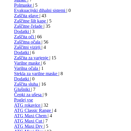
Polmaske
| 5
Evakuacijski dihalni sistemi
| 0
Zaščita glave
| 43
Zaščitne šilt kape
| 5
Zaščitne čelade
| 35
Dodatki
| 3
Zaščita oči
| 66
Zaščitna očala
| 56
Zaščitni vizirji
| 4
Dodatki
| 6
Zaščita za varjenje
| 15
Varilne maske
| 6
Varilna očala
| 1
Stekla za varilne maske
| 8
Dodatki
| 0
Zaščita sluha
| 16
Glušniki
| 7
Čepki za ušesa
| 9
Poglej vse
ATG rokavice
| 32
ATG Classic Range
| 4
ATG Maxi Chem
| 4
ATG Maxi Cut
| 7
ATG Maxi Dry
| 5