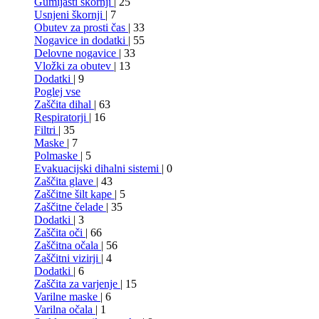
Gumijasti škornji
| 25
Usnjeni škornji
| 7
Obutev za prosti čas
| 33
Nogavice in dodatki
| 55
Delovne nogavice
| 33
Vložki za obutev
| 13
Dodatki
| 9
Poglej vse
Zaščita dihal
| 63
Respiratorji
| 16
Filtri
| 35
Maske
| 7
Polmaske
| 5
Evakuacijski dihalni sistemi
| 0
Zaščita glave
| 43
Zaščitne šilt kape
| 5
Zaščitne čelade
| 35
Dodatki
| 3
Zaščita oči
| 66
Zaščitna očala
| 56
Zaščitni vizirji
| 4
Dodatki
| 6
Zaščita za varjenje
| 15
Varilne maske
| 6
Varilna očala
| 1