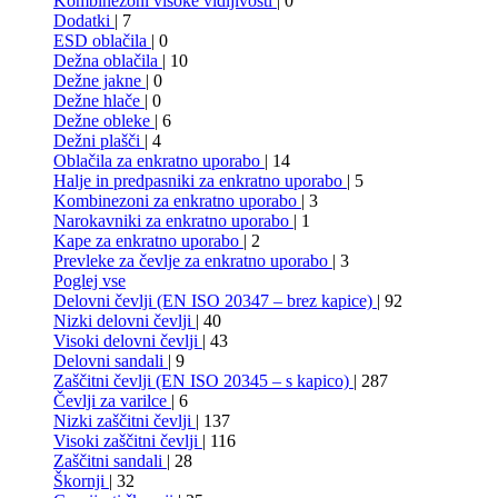
Kombinezoni visoke vidljivosti
| 0
Dodatki
| 7
ESD oblačila
| 0
Dežna oblačila
| 10
Dežne jakne
| 0
Dežne hlače
| 0
Dežne obleke
| 6
Dežni plašči
| 4
Oblačila za enkratno uporabo
| 14
Halje in predpasniki za enkratno uporabo
| 5
Kombinezoni za enkratno uporabo
| 3
Narokavniki za enkratno uporabo
| 1
Kape za enkratno uporabo
| 2
Prevleke za čevlje za enkratno uporabo
| 3
Poglej vse
Delovni čevlji (EN ISO 20347 – brez kapice)
| 92
Nizki delovni čevlji
| 40
Visoki delovni čevlji
| 43
Delovni sandali
| 9
Zaščitni čevlji (EN ISO 20345 – s kapico)
| 287
Čevlji za varilce
| 6
Nizki zaščitni čevlji
| 137
Visoki zaščitni čevlji
| 116
Zaščitni sandali
| 28
Škornji
| 32