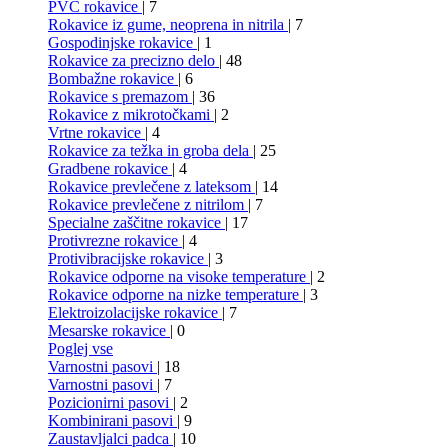
PVC rokavice
| 7
Rokavice iz gume, neoprena in nitrila
| 7
Gospodinjske rokavice
| 1
Rokavice za precizno delo
| 48
Bombažne rokavice
| 6
Rokavice s premazom
| 36
Rokavice z mikrotočkami
| 2
Vrtne rokavice
| 4
Rokavice za težka in groba dela
| 25
Gradbene rokavice
| 4
Rokavice prevlečene z lateksom
| 14
Rokavice prevlečene z nitrilom
| 7
Specialne zaščitne rokavice
| 17
Protivrezne rokavice
| 4
Protivibracijske rokavice
| 3
Rokavice odporne na visoke temperature
| 2
Rokavice odporne na nizke temperature
| 3
Elektroizolacijske rokavice
| 7
Mesarske rokavice
| 0
Poglej vse
Varnostni pasovi
| 18
Varnostni pasovi
| 7
Pozicionirni pasovi
| 2
Kombinirani pasovi
| 9
Zaustavljalci padca
| 10