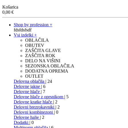
Košarica
0,00
€
Shop by profession +
fdsfdsfsdf
Vsi izdelki +
OBLAČILA
OBUTEV
ZAŠČITA GLAVE
ZAŠČITA ROK
DELO NA VIŠINI
SEZONSKA OBLAČILA
DODATNA OPREMA
OUTLET
Delovna oblačila
| 24
Delovne jakne
| 6
Delovne hlače
| 7
Delovne hlače z oprsnikom
| 5
Delovne kratke hlače
| 2
Delovni brezrokavniki
| 2
Delovni kombinezoni
| 0
Delovne halje
| 2
Dodatki
| 0
Multinorm oblačila
| 6