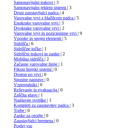
Samonavijalni trakovi
| 3
Samonavijalni jekleni sistemi
| 3
Drsni zaustavljalci padca
| 4
Varovalne vrvi z blažilcem padca
| 5
Enokrake varovalne vrvi
| 3
Dvokrake varovalne vrvi
| 2
Varovalne vrvi in pozicionirne vrvi
| 9
Vponke in spojni elementi
| 5
Sidrišča
| 6
Sidriščne točke
| 1
Sidriščni trakovi in zanke
| 2
Mobilna sidrišča
| 2
Začasne varovalne linije
| 1
Fiksni linijski sistemi
| 0
Dostop po vrvi
| 0
Spustne naprave
| 0
Vzpenjalniki
| 0
Reševanje in evakuacija
| 0
Zaščita glave
| 1
Naglavne svetilke
| 1
Kompleti za zaustavitev padca
| 3
Torbe
| 0
Zanke za orodje
| 0
Zaustavljalci bremena
| 0
Poglej vse