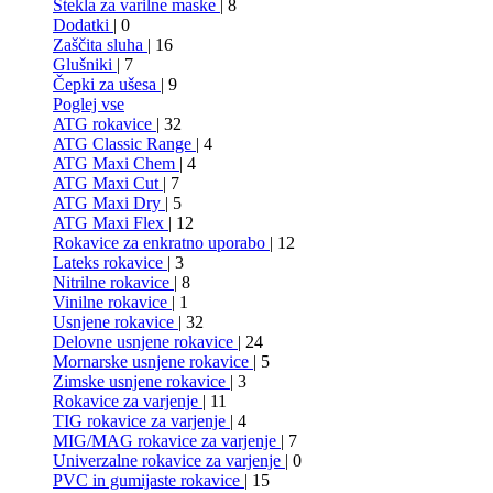
Stekla za varilne maske
| 8
Dodatki
| 0
Zaščita sluha
| 16
Glušniki
| 7
Čepki za ušesa
| 9
Poglej vse
ATG rokavice
| 32
ATG Classic Range
| 4
ATG Maxi Chem
| 4
ATG Maxi Cut
| 7
ATG Maxi Dry
| 5
ATG Maxi Flex
| 12
Rokavice za enkratno uporabo
| 12
Lateks rokavice
| 3
Nitrilne rokavice
| 8
Vinilne rokavice
| 1
Usnjene rokavice
| 32
Delovne usnjene rokavice
| 24
Mornarske usnjene rokavice
| 5
Zimske usnjene rokavice
| 3
Rokavice za varjenje
| 11
TIG rokavice za varjenje
| 4
MIG/MAG rokavice za varjenje
| 7
Univerzalne rokavice za varjenje
| 0
PVC in gumijaste rokavice
| 15