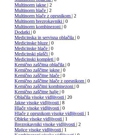
Multinorm jakne
| 2
Multinorm hlače
| 2
Multinorm hlače z oprsnikom
| 2
Multinorm brezrokavniki
| 0
Multinorm kombinezoni
| 0
Dodatki
| 0
Medicinska in servisna oblačila
| 0
Medicinske bluze
| 0
Medicinske hlače
| 0
Medicinski plašči
| 0
Medicinski kompleti
| 0
Kemično zaščitna oblačila
| 0
Kemično zaščitne jakne
| 0
Kemično zaščitne hlače
| 0
Kemično zaščitne hlače z oprsnikom
| 0
Kemično zaščitni kombinezoni
| 0
Kemično zaščitne halje
| 0
Oblačila visoke vidljivosti
| 20
Jakne visoke vidljivosti
| 8
Hlače visoke vidljivosti
| 0
Hlače z oprsnikom visoke vidljivosti
| 1
Obleke visoke vidljivosti
| 1
Brezrokavniki visoke vidljivosti
| 2
Majice visoke vidljivosti
| 1