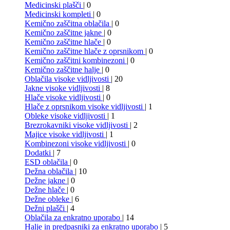
Medicinski plašči
| 0
Medicinski kompleti
| 0
Kemično zaščitna oblačila
| 0
Kemično zaščitne jakne
| 0
Kemično zaščitne hlače
| 0
Kemično zaščitne hlače z oprsnikom
| 0
Kemično zaščitni kombinezoni
| 0
Kemično zaščitne halje
| 0
Oblačila visoke vidljivosti
| 20
Jakne visoke vidljivosti
| 8
Hlače visoke vidljivosti
| 0
Hlače z oprsnikom visoke vidljivosti
| 1
Obleke visoke vidljivosti
| 1
Brezrokavniki visoke vidljivosti
| 2
Majice visoke vidljivosti
| 1
Kombinezoni visoke vidljivosti
| 0
Dodatki
| 7
ESD oblačila
| 0
Dežna oblačila
| 10
Dežne jakne
| 0
Dežne hlače
| 0
Dežne obleke
| 6
Dežni plašči
| 4
Oblačila za enkratno uporabo
| 14
Halje in predpasniki za enkratno uporabo
| 5