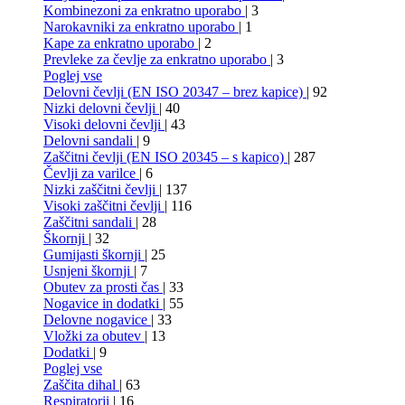
Kombinezoni za enkratno uporabo
| 3
Narokavniki za enkratno uporabo
| 1
Kape za enkratno uporabo
| 2
Prevleke za čevlje za enkratno uporabo
| 3
Poglej vse
Delovni čevlji (EN ISO 20347 – brez kapice)
| 92
Nizki delovni čevlji
| 40
Visoki delovni čevlji
| 43
Delovni sandali
| 9
Zaščitni čevlji (EN ISO 20345 – s kapico)
| 287
Čevlji za varilce
| 6
Nizki zaščitni čevlji
| 137
Visoki zaščitni čevlji
| 116
Zaščitni sandali
| 28
Škornji
| 32
Gumijasti škornji
| 25
Usnjeni škornji
| 7
Obutev za prosti čas
| 33
Nogavice in dodatki
| 55
Delovne nogavice
| 33
Vložki za obutev
| 13
Dodatki
| 9
Poglej vse
Zaščita dihal
| 63
Respiratorji
| 16