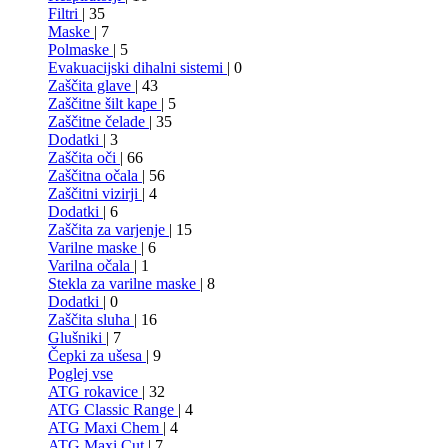
Filtri
| 35
Maske
| 7
Polmaske
| 5
Evakuacijski dihalni sistemi
| 0
Zaščita glave
| 43
Zaščitne šilt kape
| 5
Zaščitne čelade
| 35
Dodatki
| 3
Zaščita oči
| 66
Zaščitna očala
| 56
Zaščitni vizirji
| 4
Dodatki
| 6
Zaščita za varjenje
| 15
Varilne maske
| 6
Varilna očala
| 1
Stekla za varilne maske
| 8
Dodatki
| 0
Zaščita sluha
| 16
Glušniki
| 7
Čepki za ušesa
| 9
Poglej vse
ATG rokavice
| 32
ATG Classic Range
| 4
ATG Maxi Chem
| 4
ATG Maxi Cut
| 7