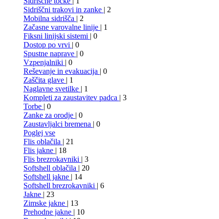
Sidriščne točke
| 1
Sidriščni trakovi in zanke
| 2
Mobilna sidrišča
| 2
Začasne varovalne linije
| 1
Fiksni linijski sistemi
| 0
Dostop po vrvi
| 0
Spustne naprave
| 0
Vzpenjalniki
| 0
Reševanje in evakuacija
| 0
Zaščita glave
| 1
Naglavne svetilke
| 1
Kompleti za zaustavitev padca
| 3
Torbe
| 0
Zanke za orodje
| 0
Zaustavljalci bremena
| 0
Poglej vse
Flis oblačila
| 21
Flis jakne
| 18
Flis brezrokavniki
| 3
Softshell oblačila
| 20
Softshell jakne
| 14
Softshell brezrokavniki
| 6
Jakne
| 23
Zimske jakne
| 13
Prehodne jakne
| 10