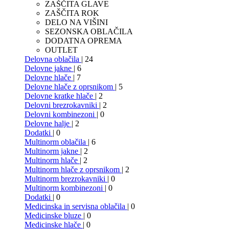
ZAŠČITA GLAVE
ZAŠČITA ROK
DELO NA VIŠINI
SEZONSKA OBLAČILA
DODATNA OPREMA
OUTLET
Delovna oblačila
| 24
Delovne jakne
| 6
Delovne hlače
| 7
Delovne hlače z oprsnikom
| 5
Delovne kratke hlače
| 2
Delovni brezrokavniki
| 2
Delovni kombinezoni
| 0
Delovne halje
| 2
Dodatki
| 0
Multinorm oblačila
| 6
Multinorm jakne
| 2
Multinorm hlače
| 2
Multinorm hlače z oprsnikom
| 2
Multinorm brezrokavniki
| 0
Multinorm kombinezoni
| 0
Dodatki
| 0
Medicinska in servisna oblačila
| 0
Medicinske bluze
| 0
Medicinske hlače
| 0