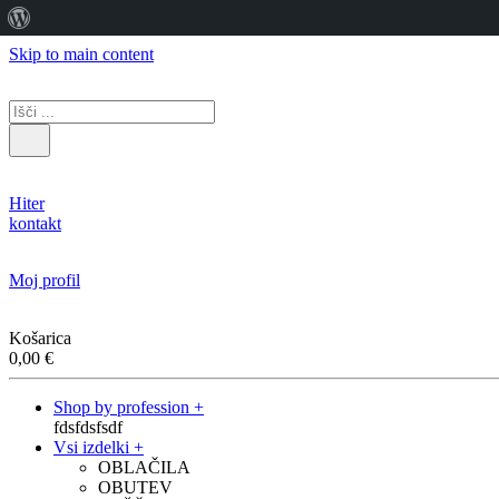
O
WordPressu
Skip to main content
Hiter
kontakt
Moj profil
Košarica
0,00
€
Shop by profession +
fdsfdsfsdf
Vsi izdelki +
OBLAČILA
OBUTEV