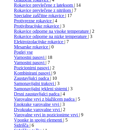
Rokavice prevlečene z lateksom
| 14
Rokavice prevlečene z nitrilom
| 7
Specialne zaščitne rokavice
| 17
Protivrezne rokavice
| 4
Protivibracijske rokavice
| 3
Rokavice odporne na visoke temperature
| 2
Rokavice odporne na nizke temperature
| 3
Elektroizolacijske rokavice
| 7
Mesarske rokavice
| 0
Poglej vse
Varnostni pasovi
| 18
Varnostni pasovi
| 7
Pozicionirni pasovi
| 2
Kombinirani pasovi
| 9
Zaustavljalci padca
| 10
Samonavijalni trakovi
| 3
Samonavijalni jekleni sistemi
| 3
Drsni zaustavljalci padca
| 4
Varovalne vrvi z blažilcem padca
| 5
Enokrake varovalne vrvi
| 3
Dvokrake varovalne vrvi
| 2
Varovalne vrvi in pozicionirne vrvi
| 9
Vponke in spojni elementi
| 5
Sidrišča
| 6