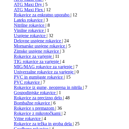
ATG Maxi Dry
| 5
ATG Maxi Flex
| 12
Rokavice za enkratno uporabo
| 12
Lateks rokavice
| 3
Nitrilne rokavice
| 8
Vinilne rokavice
| 1
Usnjene rokavice
| 32
Delovne usnjene rokavice
| 24
Mornarske usnjene rokavice
| 5
Zimske usnjene rokavice
| 3
Rokavice za varjenje
| 11
TIG rokavice za varjenje
| 4
MIG/MAG rokavice za varjenje
| 7
Univerzalne rokavice za varjenje
| 0
PVC in gumijaste rokavice
| 15
PVC rokavice
| 7
Rokavice iz gume, neoprena in nitrila
| 7
Gospodinjske rokavice
| 1
Rokavice za precizno delo
| 48
Bombažne rokavice
| 6
Rokavice s premazom
| 36
Rokavice z mikrotočkami
| 2
Vrtne rokavice
| 4
Rokavice za težka in groba dela
| 25
Gradbene rokavice
| 4