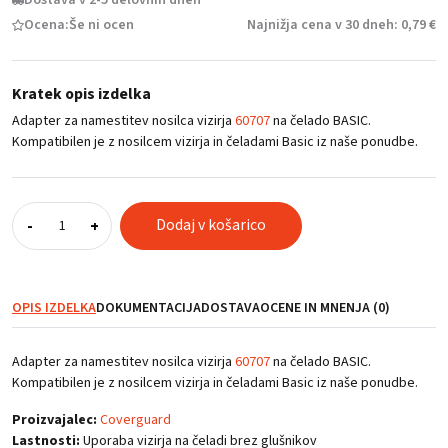
Ocena:
Še ni ocen
Najnižja cena v 30 dneh: 0,79 €
Kratek opis izdelka
Adapter za namestitev nosilca vizirja
60707
na čelado BASIC.
Kompatibilen je z nosilcem vizirja in čeladami Basic iz naše ponudbe.
Adapter
Dodaj v košarico
-
+
za
nosilec
vizirja
količina
OPIS IZDELKA
DOKUMENTACIJA
DOSTAVA
OCENE IN MNENJA (0)
Adapter za namestitev nosilca vizirja
60707
na čelado BASIC.
Kompatibilen je z nosilcem vizirja in čeladami Basic iz naše ponudbe.
Proizvajalec:
Coverguard
Lastnosti:
Uporaba vizirja na čeladi brez glušnikov