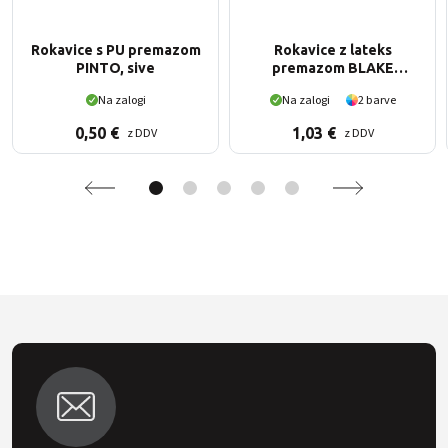
Rokavice s PU premazom
Rokavice z lateks
PINTO, sive
premazom BLAKE
(posamezno pakiranje)
Na zalogi
Na zalogi
2 barve
0,50
€
1,03
€
z DDV
z DDV