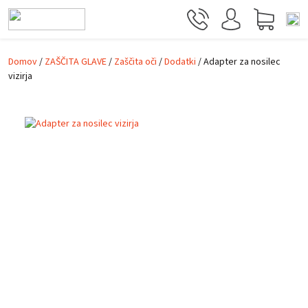
Skip to main content
Domov
/
ZAŠČITA GLAVE
/
Zaščita oči
/
Dodatki
/ Adapter za nosilec
vizirja