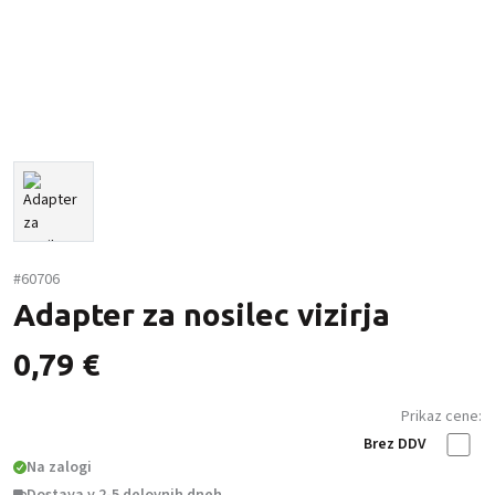
#60706
Adapter za nosilec vizirja
0,79
€
Prikaz cene:
Brez DDV
Na zalogi
Dostava v 2-5 delovnih dneh