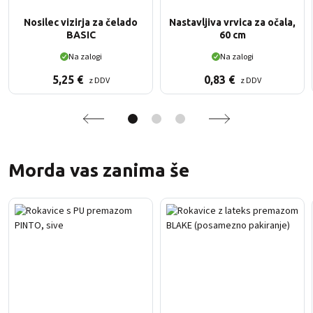
Nosilec vizirja za čelado
Nastavljiva vrvica za očala,
BASIC
60 cm
Na zalogi
Na zalogi
5,25
€
0,83
€
z DDV
z DDV
Morda vas zanima še