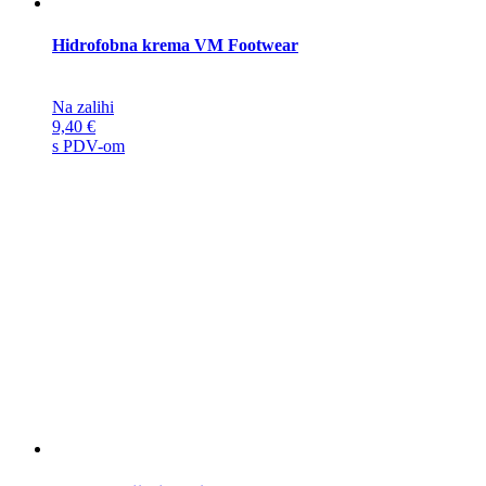
Hidrofobna krema VM Footwear
Na zalihi
9,40
€
s PDV-om