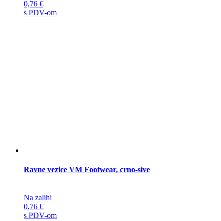
0,76
€
s PDV-om
Ravne vezice VM Footwear, crno-sive
Na zalihi
0,76
€
s PDV-om