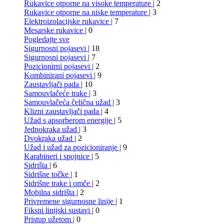
Rukavice otporne na visoke temperature
| 2
Rukavice otporne na niske temperature
| 3
Elektroizolacijske rukavice
| 7
Mesarske rukavice
| 0
Pogledajte sve
Sigurnosni pojasevi
| 18
Sigurnosni pojasevi
| 7
Pozicionirni pojasevi
| 2
Kombinirani pojasevi
| 9
Zaustavljači pada
| 10
Samouvlačeće trake
| 3
Samouvlačeća čelična užad
| 3
Klizni zaustavljači pada
| 4
Užad s apsorberom energije
| 5
Jednokraka užad
| 3
Dvokraka užad
| 2
Užad i užad za pozicioniranje
| 9
Karabineri i spojnice
| 5
Sidrišta
| 6
Sidrišne točke
| 1
Sidrišne trake i omče
| 2
Mobilna sidrišta
| 2
Privremene sigurnosne linije
| 1
Fiksni linijski sustavi
| 0
Pristup užetom
| 0