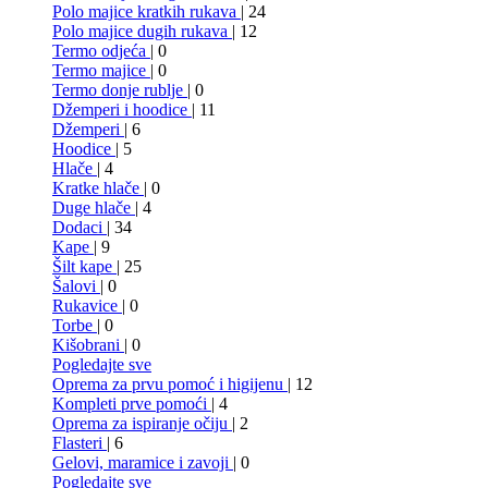
Polo majice kratkih rukava
| 24
Polo majice dugih rukava
| 12
Termo odjeća
| 0
Termo majice
| 0
Termo donje rublje
| 0
Džemperi i hoodice
| 11
Džemperi
| 6
Hoodice
| 5
Hlače
| 4
Kratke hlače
| 0
Duge hlače
| 4
Dodaci
| 34
Kape
| 9
Šilt kape
| 25
Šalovi
| 0
Rukavice
| 0
Torbe
| 0
Kišobrani
| 0
Pogledajte sve
Oprema za prvu pomoć i higijenu
| 12
Kompleti prve pomoći
| 4
Oprema za ispiranje očiju
| 2
Flasteri
| 6
Gelovi, maramice i zavoji
| 0
Pogledajte sve