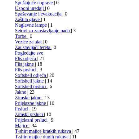
Spuštajuće naprave
| 0
Usponi uređaji
| 0
Spašavanje i evakuacija
| 0
Zaštita glave
| 1
Naglavne lampe
| 1
Setovi za zaustavljanje pada
| 3
Torbe
| 0
Vezice za alat
| 0
Zaustavljači tereta
| 0
Pogledajte sve
Flis odjeća
| 21
Flis jakne
| 18
Flis prsluci
| 3
Softshell odjeća
| 20
Softshell jakne
| 14
Softshell prsluci
| 6
Jakne
| 23
Zimske jakne
| 13
Prijelazne jakne
| 10
Prsluci
| 19
Zimski prsluci
| 10
Prijelazni prsluci
| 9
Majice
| 94
T-shirt majice kratkih rukava
| 47
T-shirt majice dugih rukava
| 11