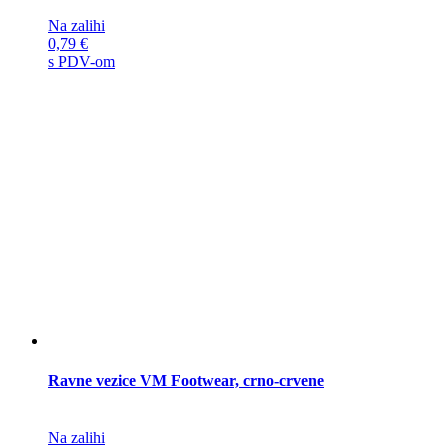
Na zalihi
0,79
€
s PDV-om
Ravne vezice VM Footwear, crno-crvene
Na zalihi