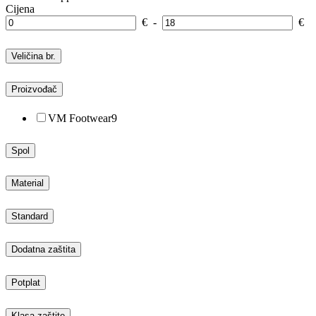
Cijena
€
-
€
Veličina br.
Proizvođač
VM Footwear
9
Spol
Material
Standard
Dodatna zaštita
Potplat
Klasa zaštite