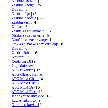
Zaštitne šilt kape
| 5
Zaštitne kacige
| 35
Dodaci
| 3
Zaštita očiju
| 66
Zaštitne naočale
| 56
Zaštitni viziri
| 4
Dodaci
| 6
Zaštita za zavarivanje
| 15
Maske za zavarivanje
| 6
Naočale za zavarivanje
| 1
Stakla za maske za zavarivanje
| 8
Dodaci
| 0
Zaštita sluha
| 16
Antifoni
| 7
Čepići za uši
| 9
Pogledajte sve
ATG rukavice
| 32
ATG Classic Range
| 4
ATG Maxi Chem
| 4
ATG Maxi Cut
| 7
ATG Maxi Dry
| 5
ATG Maxi Flex
| 12
Jednokratne rukavice
| 12
Lateks rukavice
| 3
Nitrilne rukavice
| 8