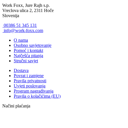
Work Foxx, Jure Rajh s.p.
Vreclova ulica 2, 2311 Hoče
Slovenija
00386 51 345 131
info@work-foxx.com
O nama
Osobno savjetovanje
Pomoć i kontakt
Najčešća pitanja
Stručni savjet
Dostava
Povrat i zamjene
Pravila privatnosti
Uvjeti poslovanja
Program nagrađivanja
Pravila o kolačićima (EU)
Načini plaćanja