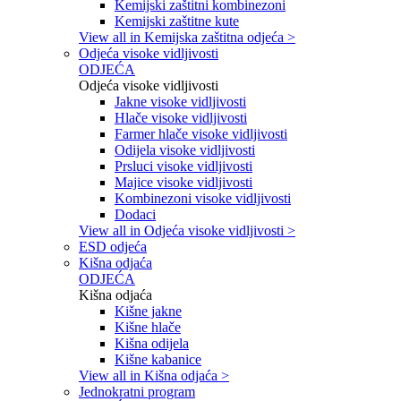
Kemijski zaštitni kombinezoni
Kemijski zaštitne kute
View all in Kemijska zaštitna odjeća >
Odjeća visoke vidljivosti
ODJEĆA
Odjeća visoke vidljivosti
Jakne visoke vidljivosti
Hlače visoke vidljivosti
Farmer hlače visoke vidljivosti
Odijela visoke vidljivosti
Prsluci visoke vidljivosti
Majice visoke vidljivosti
Kombinezoni visoke vidljivosti
Dodaci
View all in Odjeća visoke vidljivosti >
ESD odjeća
Kišna odjaća
ODJEĆA
Kišna odjaća
Kišne jakne
Kišne hlače
Kišna odijela
Kišne kabanice
View all in Kišna odjaća >
Jednokratni program