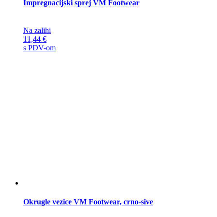
Impregnacijski sprej VM Footwear
Na zalihi
11,44
€
s PDV-om
Okrugle vezice VM Footwear, crno-sive