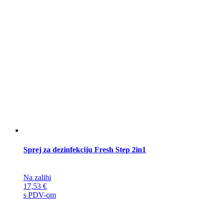
Sprej za dezinfekciju Fresh Step 2in1
Na zalihi
17,53
€
s PDV-om