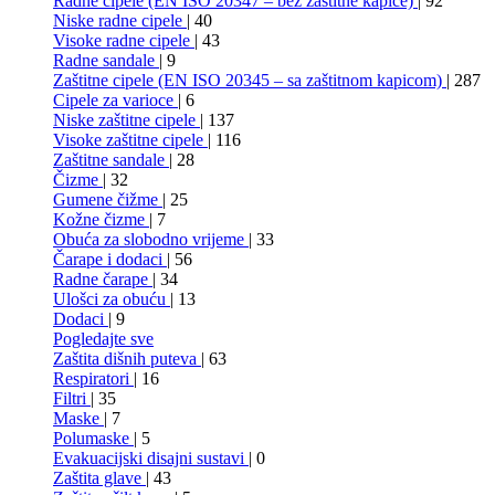
Radne cipele (EN ISO 20347 – bez zaštitne kapice)
| 92
Niske radne cipele
| 40
Visoke radne cipele
| 43
Radne sandale
| 9
Zaštitne cipele (EN ISO 20345 – sa zaštitnom kapicom)
| 287
Cipele za varioce
| 6
Niske zaštitne cipele
| 137
Visoke zaštitne cipele
| 116
Zaštitne sandale
| 28
Čizme
| 32
Gumene čižme
| 25
Kožne čizme
| 7
Obuća za slobodno vrijeme
| 33
Čarape i dodaci
| 56
Radne čarape
| 34
Ulošci za obuću
| 13
Dodaci
| 9
Pogledajte sve
Zaštita dišnih puteva
| 63
Respiratori
| 16
Filtri
| 35
Maske
| 7
Polumaske
| 5
Evakuacijski disajni sustavi
| 0
Zaštita glave
| 43