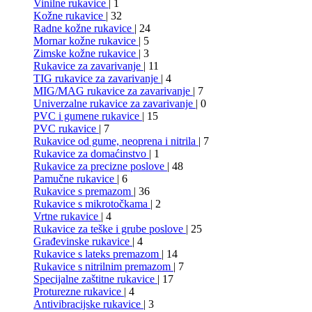
Vinilne rukavice
| 1
Kožne rukavice
| 32
Radne kožne rukavice
| 24
Mornar kožne rukavice
| 5
Zimske kožne rukavice
| 3
Rukavice za zavarivanje
| 11
TIG rukavice za zavarivanje
| 4
MIG/MAG rukavice za zavarivanje
| 7
Univerzalne rukavice za zavarivanje
| 0
PVC i gumene rukavice
| 15
PVC rukavice
| 7
Rukavice od gume, neoprena i nitrila
| 7
Rukavice za domaćinstvo
| 1
Rukavice za precizne poslove
| 48
Pamučne rukavice
| 6
Rukavice s premazom
| 36
Rukavice s mikrotočkama
| 2
Vrtne rukavice
| 4
Rukavice za teške i grube poslove
| 25
Građevinske rukavice
| 4
Rukavice s lateks premazom
| 14
Rukavice s nitrilnim premazom
| 7
Specijalne zaštitne rukavice
| 17
Proturezne rukavice
| 4
Antivibracijske rukavice
| 3