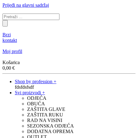
Prijeđi na glavni sadržaj
Brzi
kontakt
Moj profil
Košarica
0,00
€
Shop by profession +
fdsfdsfsdf
Svi proizvodi +
ODJEĆA
OBUĆA
ZAŠTITA GLAVE
ZAŠTITA RUKU
RAD NA VISINI
SEZONSKA ODJEĆA
DODATNA OPREMA
OUTLET