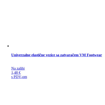
Univerzalne elastične vezice sa zatvaračem VM Footwear
Na zalihi
1,48
€
s PDV-om