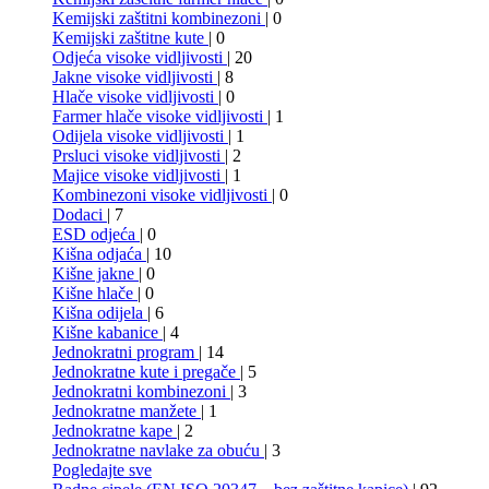
Kemijski zaštitni kombinezoni
| 0
Kemijski zaštitne kute
| 0
Odjeća visoke vidljivosti
| 20
Jakne visoke vidljivosti
| 8
Hlače visoke vidljivosti
| 0
Farmer hlače visoke vidljivosti
| 1
Odijela visoke vidljivosti
| 1
Prsluci visoke vidljivosti
| 2
Majice visoke vidljivosti
| 1
Kombinezoni visoke vidljivosti
| 0
Dodaci
| 7
ESD odjeća
| 0
Kišna odjaća
| 10
Kišne jakne
| 0
Kišne hlače
| 0
Kišna odijela
| 6
Kišne kabanice
| 4
Jednokratni program
| 14
Jednokratne kute i pregače
| 5
Jednokratni kombinezoni
| 3
Jednokratne manžete
| 1
Jednokratne kape
| 2
Jednokratne navlake za obuću
| 3
Pogledajte sve