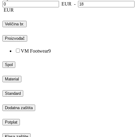
EUR
-
EUR
Veličina br.
Proizvođač
VM Footwear
9
Spol
Material
Standard
Dodatna zaštita
Potplat
Klasa zaštite