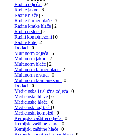
Radna odjeća
| 24
Radne jakne
| 6
Radne hlače
| 7
Radne farmer hlače
| 5
Radne kratke hlače
| 2
Radni prsluci
| 2
Radni kombinezoni
| 0
Radne kute
| 2
Dodaci
| 0
Multinorm odjeća
| 6
Multinorm jakne
| 2
Multinorm hlače
| 2
Multinorm farmer hlače
| 2
Multinorm prsluci
| 0
Multinorm kombinezoni
| 0
Dodaci
| 0
Medicinska i uslužna odjeća
| 0
Medicinske bluze
| 0
Medicinske hlače
| 0
Medicinski ogrtači
| 0
Medicinski kompleti
| 0
Kemijska zaštitna odjeća
| 0
Kemijski zaštitne jakne
| 0
Kemijski zaštitne hlače
| 0
Kemijski zaščitne farmer hlače
| 0