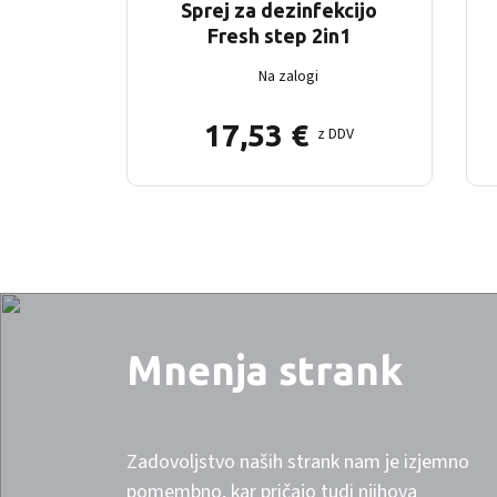
Sprej za dezinfekcijo
Fresh step 2in1
Na zalogi
17,53
€
z DDV
Mnenja strank
Zadovoljstvo naših strank nam je izjemno
pomembno, kar pričajo tudi njihova