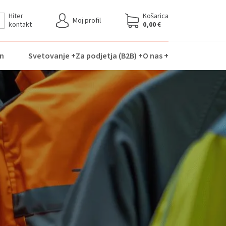
Hiter
Košarica
Moj profil
kontakt
0,00
€
n
Svetovanje +
Za podjetja (B2B) +
O nas +