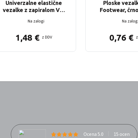
Univerzalne elastične
Ploske vezal
vezalke z zapiralom VM
Footwear, črn
Footwear
Na zalogi
Na zalog
1,48
€
0,76
€
z DDV
Ocena 5.0
15 ocen