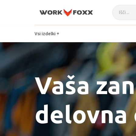
Skip to main content
Vsi izdelki +
Vaša zan
delovna