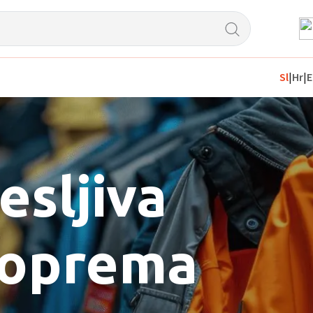
Sl
|
Hr
|
E
esljiva
 oprema