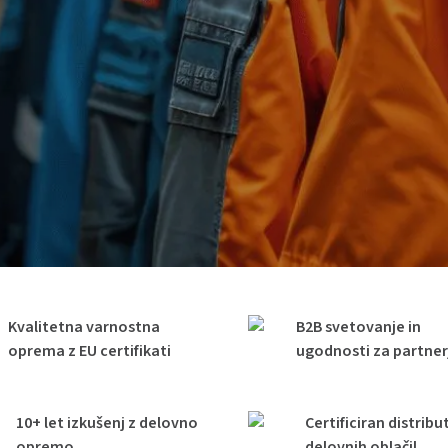
Kvalitetna varnostna
B2B svetovanje in
oprema z EU certifikati
ugodnosti za partner
10+ let izkušenj z delovno
Certificiran distribu
opremo
delovnih oblačil