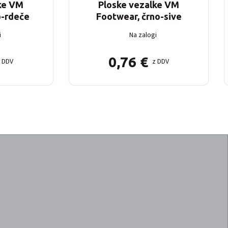
ke VM
Ploske vezalke VM
o-rdeče
Footwear, črno-sive
i
Na zalogi
0,76
€
z DDV
z DDV