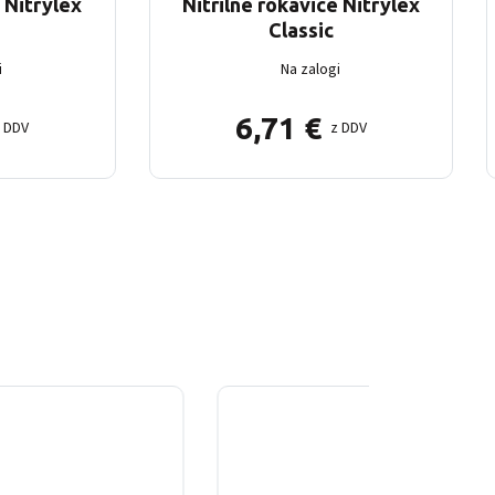
e Nitrylex
Nitrilne rokavice Nitrylex
Classic
i
Na zalogi
6,71
€
z DDV
z DDV