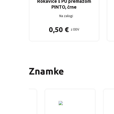
Rokavice s PU premazom
PINTO, črne
Na zalogi
0,50
€
z DDV
Znamke