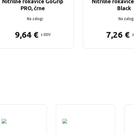
Nitrilne rokavice GoGrip
Nitrilne rokavic
PRO, črne
Black
Na zalogi
Na zalog
9,64
€
7,26
€
z DDV